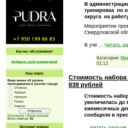
В администраци
тренировка по о
округа на работ
Мероприятие про
Свердловской обл
В уче
...
Читать д
Как нас обслуживают
Категория:
Ме
Добавить свой комментарий
01:12
Наш опрос
Стоимость набора
Ваше мнеие об уровне
839 рублей
преподавания в школах города
Отлично
Хорошо
Стоимость набор
Неплохо
увеличилась до 
Плохо
Ужасно
ежемесячных ден
сообщили в прес
Результаты
|
Архив опросов
Всего ответов:
93
...
Читать дальше 
Интернет-компас