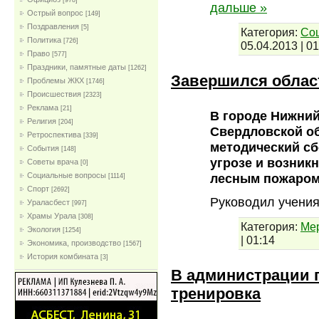
[978]
дальше »
Острый вопрос
[149]
Поздравления
[5]
Категория:
Со
Политика
[726]
05.04.2013
|
01
Право
[577]
Праздники, памятные даты
[1262]
Завершился облас
Проблемы ЖКХ
[1746]
Проиcшествия
[2323]
Реклама
[21]
В городе Нижний
Религия
[204]
Свердловской о
Ретроспектива
[339]
методический сб
События
[148]
угрозе и возник
Советы врача
[0]
Социальные вопросы
лесным пожаром
[1114]
Спорт
[2692]
Руководил учени
Ураласбест
[997]
Храмы Урала
[308]
Категория:
Ме
Экология
[1254]
|
01:14
Экономика, производство
[1567]
История комбината
[3]
В администрации 
тренировка