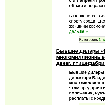
6 и 7 апреля пр
области по раке
В Первенстве Св
спорту среди шко
женщины космона
дальше »
Категория:
Сп
Бывшие дилеры «Р
многомиллионные 
денег, птицефабри
Бывшие дилеры 
директоре Влади
многомиллионны
этом предприяти
положения, нужн
расплаты с кре