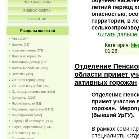
обученю населен
ФОТОАЛЬБОМЫ
летний период 
ВИДЕОСЮЖЕТЫ
опасностью, осо
ВАКАНСИИ
территории, в л
сельхозпроизвод
Разделы новостей
...
Читать дальше 
Авто
[1694]
Категория:
Ме
Бизнес
[937]
01:26
Громкие имена
[271]
Дата в истории
[10]
Домашний доктор
[312]
Отделение Пенсио
Жизнь молодежи
[2545]
области примет уч
Земляки
[456]
История города
активных горожан
[687]
История в судьбах
[292]
Культура, творчество
[1258]
Отделение Пенс
Криминал
[2066]
примет участие 
Любимый край
[82]
горожан. Меропр
Медицина, здоровье
[2410]
(бывший УрГУ).
Мероприятия
[2400]
Народный календарь
[306]
Наука, образование
В рамках семинар
[1244]
Общество
[14921]
специалисты Отд
Официоз