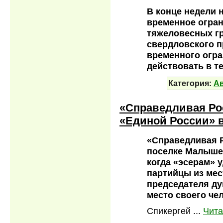
В конце недели 
временное огран
тяжеловесных гр
свердловского п
временного огра
действовать в т
Категория:
А
«Справедливая Ро
«Единой России» 
«Справедливая Р
поселке Малышев
когда «эсерам» 
партийцы из мес
председателя ду
место своего че
Спикергей
...
Чита