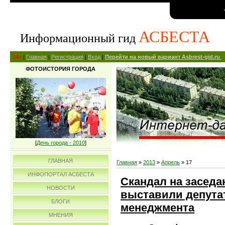
АСБЕСТА
Информационный гид
14+
|
Главная
|
Регистрация
|
Вход
|
Перейти на новый вариант Asbrest-gid.ru
ФОТОИСТОРИЯ ГОРОДА
[
День города - 2010
]
ГЛАВНАЯ
Главная
»
2013
»
Апрель
»
17
ИНФОПОРТАЛ АСБЕСТА
Скандал на заседа
НОВОСТИ
выставили депута
БЛОГИ
менеджмента
МНЕНИЯ