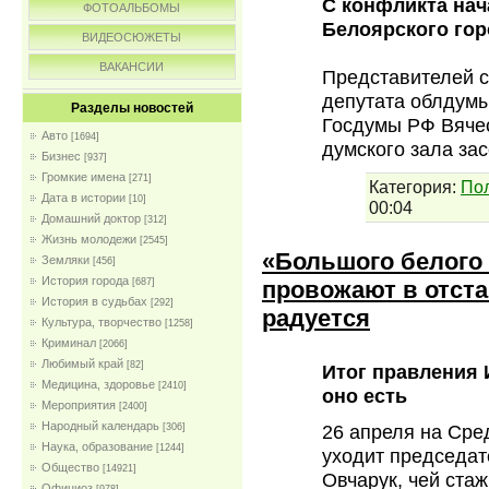
С конфликта нач
ФОТОАЛЬБОМЫ
Белоярского гор
ВИДЕОСЮЖЕТЫ
ВАКАНСИИ
Представителей с
депутата облдумы
Разделы новостей
Госдумы РФ Вячес
Авто
[1694]
думского зала за
Бизнес
[937]
Громкие имена
[271]
Категория:
По
Дата в истории
[10]
00:04
Домашний доктор
[312]
Жизнь молодежи
[2545]
«Большого белого
Земляки
[456]
История города
провожают в отстав
[687]
История в судьбах
[292]
радуется
Культура, творчество
[1258]
Криминал
[2066]
Любимый край
[82]
Итог правления 
Медицина, здоровье
[2410]
оно есть
Мероприятия
[2400]
Народный календарь
26 апреля на Сре
[306]
Наука, образование
[1244]
уходит председат
Общество
[14921]
Овчарук, чей ста
Официоз