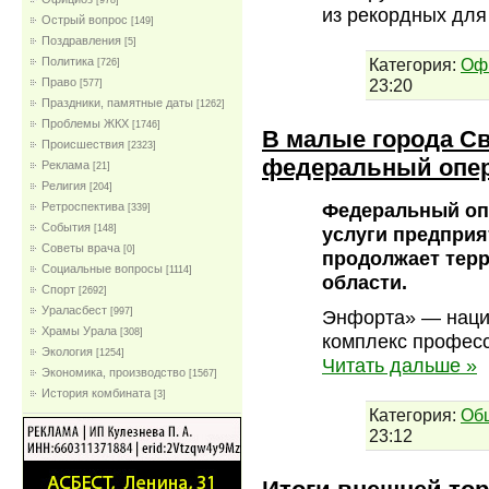
[978]
из рекордных для
Острый вопрос
[149]
Поздравления
[5]
Категория:
Оф
Политика
[726]
23:20
Право
[577]
Праздники, памятные даты
[1262]
Проблемы ЖКХ
[1746]
В малые города Св
Проиcшествия
[2323]
федеральный опер
Реклама
[21]
Религия
[204]
Федеральный оп
Ретроспектива
[339]
События
услуги предприя
[148]
Советы врача
[0]
продолжает тер
Социальные вопросы
[1114]
области.
Спорт
[2692]
Ураласбест
[997]
Энфорта» — наци
Храмы Урала
[308]
комплекс професс
Экология
[1254]
Читать дальше »
Экономика, производство
[1567]
История комбината
[3]
Категория:
Об
23:12