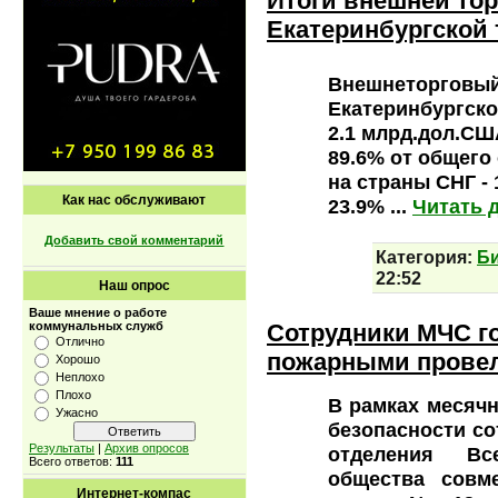
Итоги внешней тор
Екатеринбургской 
Внешнеторговый 
Екатеринбургско
2.1 млрд.дол.СШ
89.6% от общего
на страны СНГ -
Как нас обслуживают
23.9%
...
Читать 
Добавить свой комментарий
Категория:
Б
22:52
Наш опрос
Ваше мнение о работе
Сотрудники МЧС г
коммунальных служб
Отлично
пожарными провел
Хорошо
Неплохо
Плохо
В рамках месяч
Ужасно
безопасности со
Результаты
|
Архив опросов
отделения Вс
Всего ответов:
111
общества совм
Интернет-компас