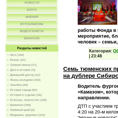
НОВОСТИ
БЛОГИ
МНЕНИЯ
ФОТОАЛЬБОМЫ
работы Фонда в 
ВИДЕОСЮЖЕТЫ
мероприятие, бл
ВАКАНСИИ
человек – семьи
Разделы новостей
Категория:
О
Авто
|
23:48
[1694]
Бизнес
[937]
Громкие имена
[271]
Семь тюменских п
Дата в истории
[10]
на дублере Сибирс
Домашний доктор
[312]
Жизнь молодежи
[2545]
Водитель фургон
Земляки
[456]
История города
[687]
«Камазом», кото
История в судьбах
[292]
направлении.
Культура, творчество
[1260]
Криминал
ДТП с участием т
[2066]
Любимый край
[82]
4:20 на 20-м кил
Медицина, здоровье
[2410]
"Ночные новости"