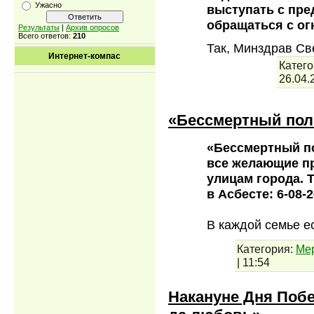
Ужасно
выступать с пре
обращаться с огн
Результаты
|
Архив опросов
Всего ответов:
210
Так, Минздрав С
Интернет-компас
Катего
26.04.
«Бессмертный пол
«Бессмертный по
все желающие п
улицам города. 
в Асбесте: 6-08-
В каждой семье е
Категория:
Ме
|
11:54
Накануне Дня Поб