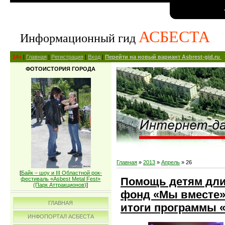
АСБЕСТА
Информационный гид
14+
|
Главная
|
Регистрация
|
Вход
|
Перейти на новый вариант Asbrest-gid.ru
ФОТОИСТОРИЯ ГОРОДА
Главная
»
2013
»
Апрель
»
26
[
Байк – шоу и III Областной рок-
Помощь детям дли
фестиваль «Asbest Metal Fest»
(Парк Аттракционов)
]
фонд «Мы вместе»
ГЛАВНАЯ
итоги программы 
ИНФОПОРТАЛ АСБЕСТА