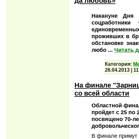
да любовь»
Накануне Дня 
соцработники
единовременны
проживших в бра
обстановке зна
любо
...
Читать 
Категория:
М
26.04.2013
|
11
На финале "Зарни
со всей области
Областной фина
пройдет с 25 по 
посвящено 70-ле
добровольческог
В финале примут у