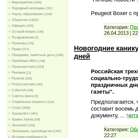
Мероприятия
[2400]
Народный календарь
[307]
Peugeot Boxer с 
Наука, образование
[1244]
Общество
[14922]
Официоз
Категория:
Пр
[978]
Острый вопрос
26.04.2013
|
22
[149]
Поздравления
[5]
Политика
[726]
Новогодние канику
Право
[577]
дней
Праздники, памятные даты
[1264]
Проблемы ЖКХ
[1746]
Проиcшествия
[2323]
Российская трех
Реклама
[21]
социально-труд
Религия
[204]
праздничных дне
Ретроспектива
[340]
События
газеты".
[148]
Советы врача
[0]
Предполагается, 
Социальные вопросы
[1114]
составит восемь д
Спорт
[2693]
Ураласбест
документу,
...
Чита
[997]
Храмы Урала
[308]
Экология
[1254]
Категория:
Об
Экономика, производство
[1567]
22:27
История комбината
[3]