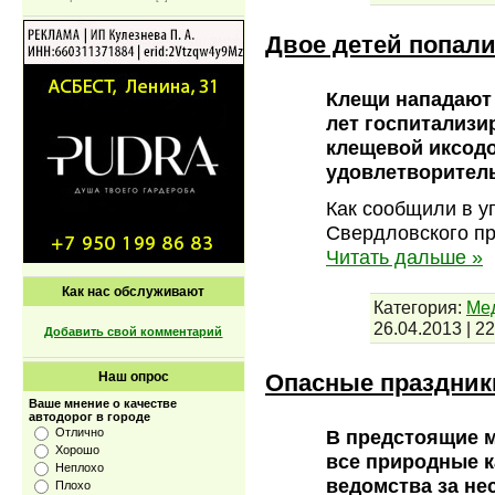
Двое детей попали
Клещи нападают н
лет госпитализ
клещевой иксодо
удовлетворител
Как сообщили в 
Свердловского пр
Читать дальше »
Как нас обслуживают
Категория:
Мед
26.04.2013
|
22
Добавить свой комментарий
Опасные праздники
Наш опрос
Ваше мнение о качестве
автодорог в городе
Отлично
В предстоящие м
Хорошо
все природные к
Неплохо
ведомства за не
Плохо