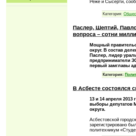
Реже и Сысерти, соо
Категория:
Общес
Паслер, Шептий, Павло
вопроса – сотни милл
Мощный правительст
округ. В состав дел
Паслер, лидер урал
предприниматели ЗС
первый замглавы ад
Категория:
Поли
В Асбесте состоялся
13 и 14 апреля 2013
выборы депутатов М
округа.
Асбестовской городс
зарегистрировано бы
политехникум «Студ