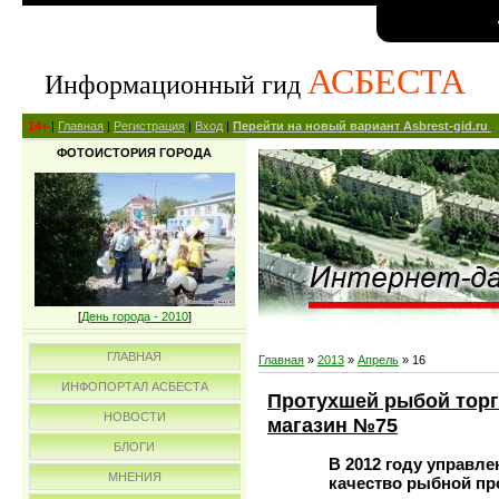
АСБЕСТА
Информационный гид
14+
|
Главная
|
Регистрация
|
Вход
|
Перейти на новый вариант Asbrest-gid.ru
ФОТОИСТОРИЯ ГОРОДА
[
День города - 2010
]
ГЛАВНАЯ
Главная
»
2013
»
Апрель
»
16
ИНФОПОРТАЛ АСБЕСТА
Протухшей рыбой торг
НОВОСТИ
магазин №75
БЛОГИ
В 2012 году управл
МНЕНИЯ
качество рыбной пр