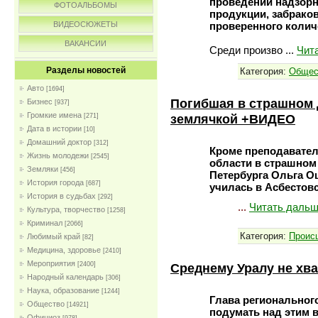
проведении надзорн
ФОТОАЛЬБОМЫ
продукции, забраков
проверенного колич
ВИДЕОСЮЖЕТЫ
ВАКАНСИИ
Среди произво
...
Чит
Разделы новостей
Категория:
Общес
Авто
[1694]
Погибшая в страшном 
Бизнес
[937]
Громкие имена
землячкой +ВИДЕО
[271]
Дата в истории
[10]
Домашний доктор
[312]
Кроме преподавател
Жизнь молодежи
[2545]
области в страшном 
Земляки
[456]
Петербурга Ольга О
История города
[687]
училась в Асбестов
История в судьбах
[292]
...
Читать дальш
Культура, творчество
[1258]
Криминал
[2066]
Категория:
Проиc
Любимый край
[82]
Медицина, здоровье
[2410]
Мероприятия
Среднему Уралу не хва
[2400]
Народный календарь
[306]
Наука, образование
[1244]
Глава региональног
Общество
[14921]
подумать над этим 
Официоз