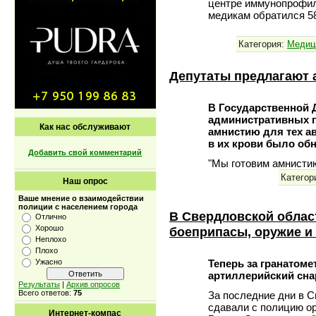
центре иммунопрофила
медикам обратился 5
Категория:
Медиц
Депутаты предлагают 
В Государственной 
административных 
Как нас обслуживают
амнистию для тех а
в их крови было об
Добавить свой комментарий
"Мы готовим амнисти
Категор
Наш опрос
Ваше мнение о взаимодействии
полиции с населением города
В Свердловской облас
Отлично
Хорошо
боеприпасы, оружие и 
Неплохо
Плохо
Ужасно
Теперь за гранатоме
артиллерийский сна
Результаты
|
Архив опросов
Всего ответов:
75
За последние дни в 
сдавали с полицию о
Интернет-компас