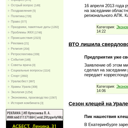
[978]
16 апреля 2013 года
Острый вопрос
[149]
на заседании областн
Поздравления
[5]
регионального АПК. 
Политика
[726]
Право
[577]
Категория:
Эконом
Праздники, памятные даты
[1262]
14:22
Проблемы ЖКХ
[1746]
Проиcшествия
[2323]
ВТО лишила свердлов
Реклама
[21]
Религия
[204]
Ретроспектива
[339]
Предприятия уже св
События
[148]
Заявление об этом м
Советы врача
[0]
сделал на заседании 
Социальные вопросы
[1114]
передает корреспонде
Спорт
[2692]
Ураласбест
[997]
Категория:
Эконом
Храмы Урала
[308]
14:06
Экология
[1254]
Экономика, производство
[1567]
Сезон клещей на Урале
История комбината
[3]
Пик нашествия клещ
В Екатеринбурге заре