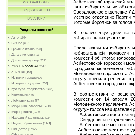
Асбестовской городской мол
ФОТОАЛЬБОМЫ
пять избирательных объеди
ВИДЕОСЮЖЕТЫ
Свердловское отделение ЛД
местное отделение Партии
ВАКАНСИИ
которые боролись за голоса
Разделы новостей
В течение двух дней на те
избирательных участков.
Авто
[1694]
Бизнес
[937]
После закрытия избиратель
Громкие имена
[273]
избирательной комиссии 
Дата в истории
[10]
комиссий об итогах голосов
Домашний доктор
[228]
Асбестовской городской мол
Жизнь молодежи
[2547]
городской молодежной изб
Земляки
[456]
Молодежного парламента Асб
История города
округу приняли решение о 
[690]
Асбестовского городского ок
История в судьбах
[236]
Культура, творчество
[1261]
В соответствии с решение
Криминал
[2067]
комиссии от 14 апреля 2
Любимый край
[77]
Молодежного парламента Асб
Медицина, здоровье
[2410]
округу» голоса избирателей
Мероприятия
[2400]
-Асбестовский политехникум
Народный календарь
[224]
-Свердловское отделение ЛД
Наука, образование
-Асбестовское местное отде
[1244]
Асбестовское местное отде
Общество
[14925]
-Асбестовский медицинский 
Официоз