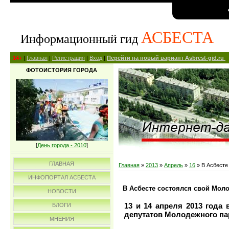
АСБЕСТА
Информационный гид
14+
|
Главная
|
Регистрация
|
Вход
|
Перейти на новый вариант Asbrest-gid.ru
ФОТОИСТОРИЯ ГОРОДА
[
День города - 2010
]
ГЛАВНАЯ
Главная
»
2013
»
Апрель
»
16
» В Асбесте
ИНФОПОРТАЛ АСБЕСТА
В Асбесте состоялся свой Мо
НОВОСТИ
13 и 14 апреля 2013 года
БЛОГИ
депутатов Молодежного пар
МНЕНИЯ