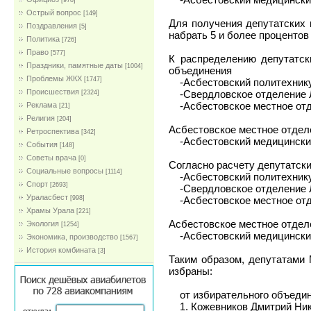
[978]
Острый вопрос
[149]
Для получения депутатских
Поздравления
[5]
набрать 5 и более процентов
Политика
[726]
Право
[577]
К распределению депутатс
Праздники, памятные даты
[1004]
объединения
Проблемы ЖКХ
[1747]
-Асбестовский политехнику
Проиcшествия
-Свердловское отделение 
[2324]
-Асбестовское местное от
Реклама
[21]
Религия
[204]
Асбестовское местное отд
Ретроспектива
[342]
-Асбестовский медицински
События
[148]
Советы врача
[0]
Согласно расчету депутатс
Социальные вопросы
[1114]
-Асбестовский политехникум
Спорт
[2693]
-Свердловское отделение Л
Ураласбест
-Асбестовское местное отде
[998]
Храмы Урала
[221]
Асбестовское местное отде
Экология
[1254]
-Асбестовский медицинский 
Экономика, производство
[1567]
История комбината
[3]
Таким образом, депутатами 
избраны:
от избирательного объедине
1. Кожевников Дмитрий Ник