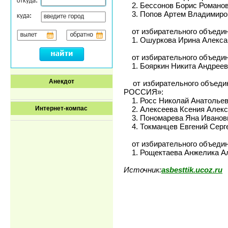
2. Бессонов Борис Романов
3. Попов Артем Владимиро
от избирательного объедин
1. Ошуркова Ирина Алекса
от избирательного объедин
1. Бояркин Никита Андреев
Анекдот
от избирательного объедин
РОССИЯ»:
1. Росс Николай Анатольев
2. Алексеева Ксения Алекс
Интернет-компас
3. Пономарева Яна Иванов
4. Токманцев Евгений Серг
от избирательного объедин
1. Рощектаева Анжелика Ал
Источник:
asbesttik.ucoz.ru