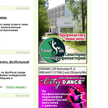
лежа.
 по жиму штанги лежа
и великолепные
дна бронзовая
»
сетить футбольный
и по футболу среди
 Кубки победителей
 Кирова и
ших
...
Читать дальше »