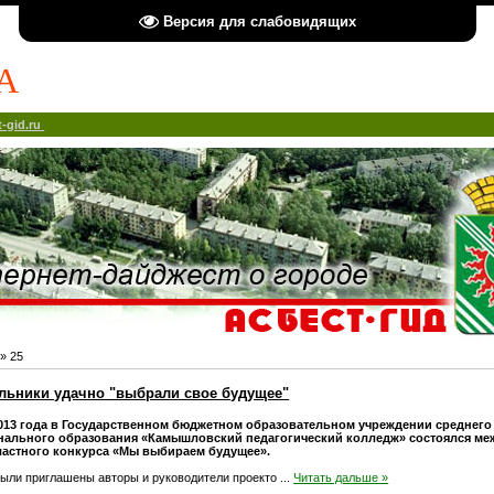
Версия для слабовидящих
А
-gid.ru
»
25
льники удачно "выбрали свое будущее"
2013 года в Государственном бюджетном образовательном учреждении среднего
ального образования «Камышловский педагогический колледж» состоялся м
бластного конкурса «Мы выбираем будущее».
были приглашены авторы и руководители проекто
...
Читать дальше »