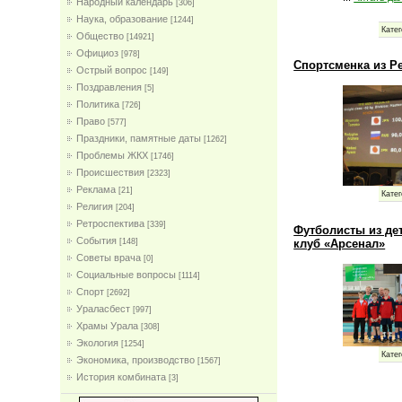
Народный календарь
[306]
Наука, образование
[1244]
Катег
Общество
[14921]
Официоз
[978]
Спортсменка из Р
Острый вопрос
[149]
Поздравления
[5]
Политика
[726]
Право
[577]
Праздники, памятные даты
[1262]
Проблемы ЖКХ
[1746]
Проиcшествия
[2323]
Реклама
[21]
Катег
Религия
[204]
Ретроспектива
[339]
Футболисты из де
События
клуб «Арсенал»
[148]
Советы врача
[0]
Социальные вопросы
[1114]
Спорт
[2692]
Ураласбест
[997]
Храмы Урала
[308]
Экология
[1254]
Катег
Экономика, производство
[1567]
История комбината
[3]