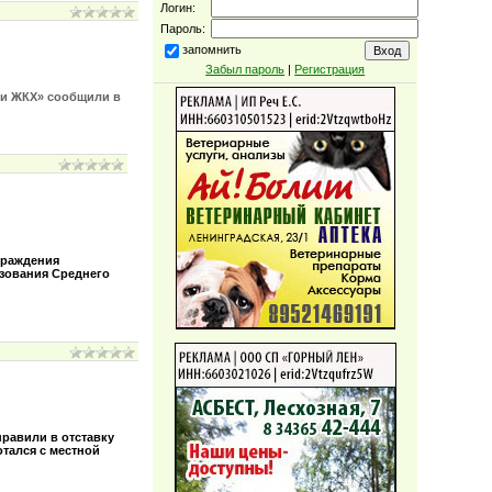
Логин:
Пароль:
запомнить
Забыл пароль
|
Регистрация
а и ЖКХ» сообщили в
граждения
азования Среднего
равили в отставку
отался с местной