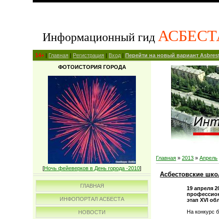
АСБЕСТ
Информационный гид
14+
|
Главная
|
Регистрация
|
Вход
|
Перейти на новый вариант Asbrest
ФОТОИСТОРИЯ ГОРОДА
Главная
»
2013
»
Апрель
[
Ночь фейеверков в День города -2010
]
Асбестовские шко
ГЛАВНАЯ
19 апреля 
профессион
ИНФОПОРТАЛ АСБЕСТА
этап XVI о
На конкурс 
НОВОСТИ