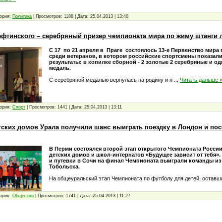
ория:
Политика
|
Просмотров:
1188
|
Дата:
25.04.2013
|
13:40
ефтинского – серебряный призер чемпионата мира по жиму штанги 
C 17 по 21 апреля в Праге состоялось 13-е Первенство мира
среди ветеранов, в котором российские спортсмены показал
результаты: в копилке сборной - 2 золотые 2 серебряные и о
медаль.
С серебряной медалью вернулась на родину и н
...
Читать дальше 
ория:
Спорт
|
Просмотров:
1441
|
Дата:
25.04.2013
|
13:11
тских домов Урала получили шанс выиграть поездку в Лондон и по
В Перми состоялся второй этап открытого Чемпионата Росси
детских домов и школ-интернатов «Будущее зависит от тебя».
и путевки в Сочи на финал Чемпионата выиграли команды из
Тобольска.
На общеуральский этап Чемпионата по футболу для детей, остав
ория:
Общество
|
Просмотров:
1741
|
Дата:
25.04.2013
|
11:27