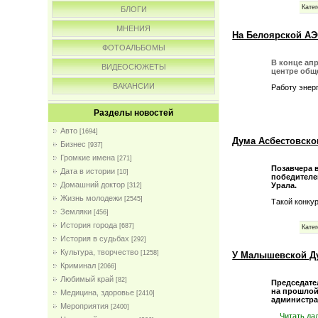
Катег
БЛОГИ
МНЕНИЯ
На Белоярской АЭ
ФОТОАЛЬБОМЫ
В конце ап
ВИДЕОСЮЖЕТЫ
центре общ
ВАКАНСИИ
Работу энер
Разделы новостей
Авто
[1694]
Дума Асбестовско
Бизнес
[937]
Громкие имена
[271]
Позавчера 
Дата в истории
[10]
победителе
Домашний доктор
Урала.
[312]
Жизнь молодежи
[2545]
Такой конку
Земляки
[456]
История города
[687]
Катег
История в судьбах
[292]
Культура, творчество
[1258]
У Малышевской Д
Криминал
[2066]
Любимый край
[82]
Председате
на прошлой
Медицина, здоровье
[2410]
администра
Мероприятия
[2400]
...
Читать да