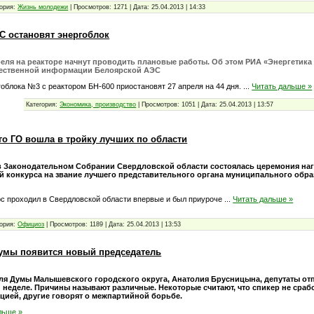
ория:
Жизнь молодежи
|
Просмотров:
1271
|
Дата:
25.04.2013
|
14:33
С остановят энергоблок
реля на реакторе начнут проводить плановые работы. Об этом РИА «Энергетик
ественной информации Белоярской АЭС
гоблока №3 с реактором БН-600 приостановят 27 апреля на 44 дня.
...
Читать дальше »
Категория:
Экономика, производство
|
Просмотров:
1051
|
Дата:
25.04.2013
|
13:57
го ГО вошла в тройку лучших по области
в Законодательном Собрании Свердловской области состоялась церемония на
й конкурса на звание лучшего представительного органа муниципального обр
рс проходил в Свердловской области впервые и был приуроче
...
Читать дальше »
ория:
Официоз
|
Просмотров:
1189
|
Дата:
25.04.2013
|
13:53
умы появится новый председатель
ля Думы Малышевского городского округа, Анатолия Брусницына, депутаты отп
 неделе. Причины называют различные. Некоторые считают, что спикер не сраб
цией, другие говорят о межпартийной борьбе.
льше »