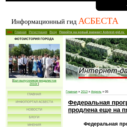
АСБЕСТА
Информационный гид
14+
|
Главная
|
Регистрация
|
Вход
|
Перейти на новый вариант Asbrest-gid.ru
ФОТОИСТОРИЯ ГОРОДА
[
Бал выпускников-медалистов
2010г.
]
Главная
»
2013
»
Апрель
»
05
ГЛАВНАЯ
Федеральная прог
ИНФОПОРТАЛ АСБЕСТА
продлена еще на пя
НОВОСТИ
БЛОГИ
Федеральная пр
МНЕНИЯ