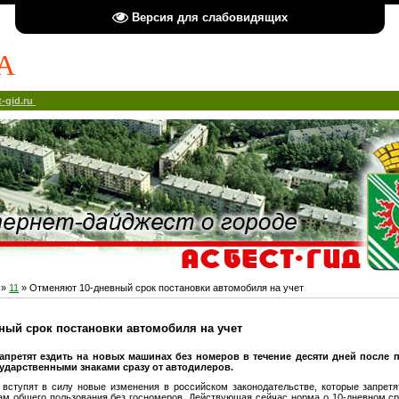
Версия для слабовидящих
А
-gid.ru
»
11
» Отменяют 10-дневный срок постановки автомобиля на учет
ный срок постановки автомобиля на учет
запретят ездить на новых машинах без номеров в течение десяти дней после 
сударственными знаками сразу от автодилеров.
 вступят в силу новые изменения в российском законодательстве, которые запре
ам общего пользования без госномеров. Действующая сейчас норма о 10-дневном ср