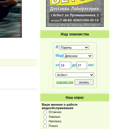
Ищу знакомства
Я
Ищу
от
до
лет
знакомства
Наш опрос
Ваше мнение о работе
медообслуживания
Отлично
Хорошо
Неплохо
Плохо