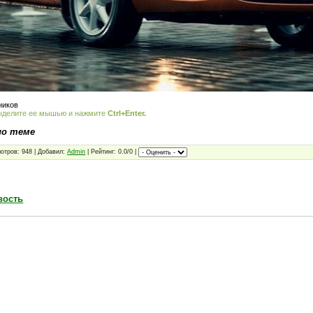
ников
ыделите ее мышью и нажмите
Ctrl+Enter.
по теме
отров: 948 | Добавил:
Admin
| Рейтинг: 0.0/0 |
вость