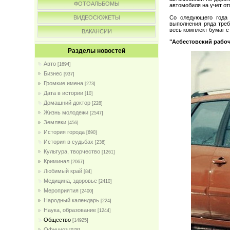
ФОТОАЛЬБОМЫ
автомобиля на учет от
ВИДЕОСЮЖЕТЫ
Со следующего года 
выполнения ряда треб
весь комплект бумаг 
ВАКАНСИИ
"Асбестовский рабо
Разделы новостей
Авто
[1694]
Бизнес
[937]
Громкие имена
[273]
Дата в истории
[10]
Домашний доктор
[228]
Жизнь молодежи
[2547]
Земляки
[456]
История города
[690]
История в судьбах
[236]
Культура, творчество
[1261]
Криминал
[2067]
Любимый край
[84]
Медицина, здоровье
[2410]
Мероприятия
[2400]
Народный календарь
[224]
Наука, образование
[1244]
Общество
[14925]
Официоз