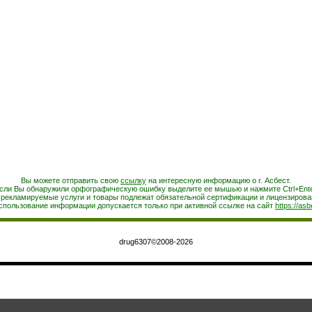
Вы можете отправить свою
ссылку
на интересную информацию о г. Асбест.
сли Вы обнаружили орфографическую ошибку выделите ее мышью и нажмите Ctrl+Ente
 рекламируемые услуги и товары подлежат обязательной сертификации и лицензирова
спользование информации допускается только при активной ссылке на сайт
https://asb
drug6307©2008-2026