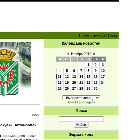
Приветствую Вас
Гость
Календарь новостей
«
Ноябрь 2019
»
Пн
Вт
Ср
Чт
Пт
Сб
Вс
1
2
3
4
5
6
7
8
9
10
11
12
13
14
15
16
17
18
19
20
21
22
23
24
25
26
27
28
29
30
Select Language
▼
Поиск
13:20
покупки. Автомобили
Форма входа
тят перемещение новых
оке постановки нового