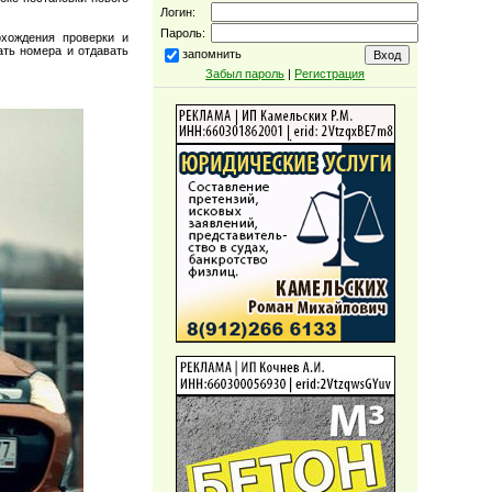
Логин:
Пароль:
охождения проверки и
ать номера и отдавать
запомнить
Забыл пароль
|
Регистрация