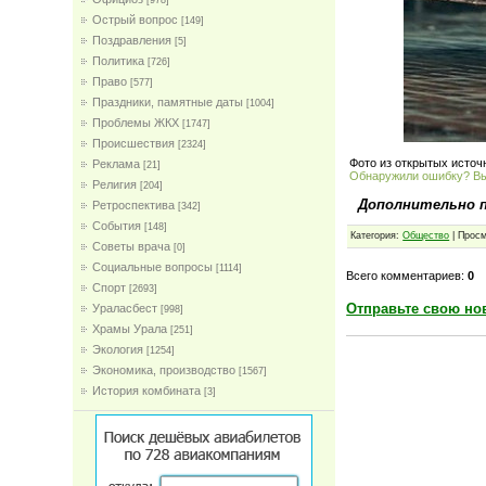
[978]
Острый вопрос
[149]
Поздравления
[5]
Политика
[726]
Право
[577]
Праздники, памятные даты
[1004]
Проблемы ЖКХ
[1747]
Проиcшествия
[2324]
Фото из открытых источ
Реклама
[21]
Обнаружили ошибку? В
Религия
[204]
Дополнительно 
Ретроспектива
[342]
События
[148]
Категория:
Общество
| Просм
Советы врача
[0]
Социальные вопросы
[1114]
Всего комментариев:
0
Спорт
[2693]
Отправьте свою но
Ураласбест
[998]
Храмы Урала
[251]
Экология
[1254]
Экономика, производство
[1567]
История комбината
[3]