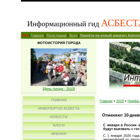
АСБЕСТ
Информационный гид
14+
|
Главная
|
Регистрация
|
Вход
|
Перейти на новый вариант Asbrest
ФОТОИСТОРИЯ ГОРОДА
[
День города - 2010
]
ГЛАВНАЯ
Главная
»
2019
»
Ноябрь
ИНФОПОРТАЛ АСБЕСТА
Отменяют 10-днев
НОВОСТИ
С января в России 
БЛОГИ
будут выезжать с го
МНЕНИЯ
С 1 января 2020 года
автомобилей по дорог