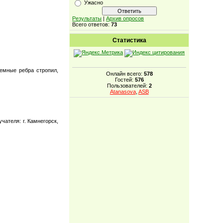
Ужасно
Результаты
|
Архив опросов
Всего ответов:
73
Статистика
темные ребра стропил,
Онлайн всего:
578
Гостей:
576
Пользователей:
2
Atanasova
,
ASB
ателя: г. Камнегорск,