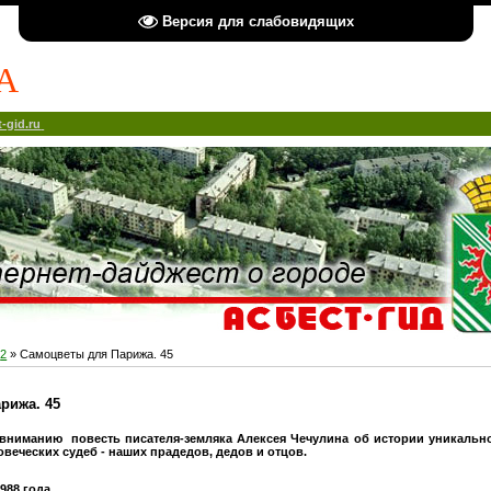
Версия для слабовидящих
А
-gid.ru
2
» Самоцветы для Парижа. 45
рижа. 45
вниманию повесть писателя-земляка Алексея Чечулина об истории уникальн
овеческих судеб - наших прадедов, дедов и отцов.
1988 года