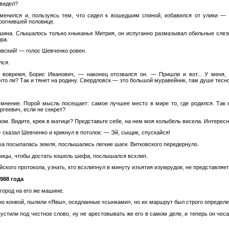
 видел?
менился и, пользуясь тем, что сидел к вошедшим спиной, избавился от улики —
прогнившей половице.
шина. Слышалось только хныканье Митрия, он испуганно размазывал обильные слезы
ра.
овский! — голос Шевченко ровен.
лся.
 вовремя, Борис Иванович, — наконец отозвался он. — Пришли и вот... У меня, 
 что ли? Так и тянет на родину. Свердловск — это большой муравейник, там душе тесно
мнение. Порой мысль посещает: самое лучшее место в мире то, где родился. Так
ргеевич, если не секрет?
зном. Видите, крюк в матице? Представьте себе, на нем моя колыбель висела. Интерес
сказал Шевченко и крикнул в потолок: — Эй, сыщик, спускайся!
ка посыпалась земля, послышались легкие шаги. Витковского передернуло.
вицы, чтобы достать кошель шефа, послышался всхлип.
ского протокола, узнать, кто всхлипнул в минуту изъятия изумрудов, не представля
1988 года
 город на его же машине.
но конвой, пылили «Явы», оседланные «сынками», но их маршрут был строго определ
стили под честное слово, ну не арестовывать же его в самом деле, и теперь он чеса