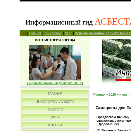
АСБЕСТ
Информационный гид
14+
|
Главная
|
Регистрация
|
Вход
|
Перейти на новый вариант Asbrest
ФОТОИСТОРИЯ ГОРОДА
[
Бал выпускников-медалистов 2010г.
]
ГЛАВНАЯ
Главная
»
2026
»
Июнь
»
ИНФОПОРТАЛ АСБЕСТА
Самоцветы для Па
НОВОСТИ
Предлагаем вашему 
БЛОГИ
связанных с ним чел
(Продолжение)
МНЕНИЯ
(3) Выселки. Август 