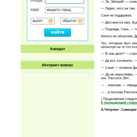
— Эх, Митрий! — снова
— Ладно, чего уж там,
Саня не поддержал:
— Достанется ему, буд
— Подожди, Сань, — го
Ничего не объясняя, Д
Тес, которым был нек
несмотря на то что хо
Анекдот
— В чем дело? — строг
— Да вот, взгляните, 
Интернет-компас
— Саня! — позвала Даш
— Да не иероглифы, —
пос. Рассохи, Вит...
— ...ковским, — обрад
— ...в поселке Рассох
( Продолжение следуе
К предыдущим глава
А.Чечулин . Самоцвет