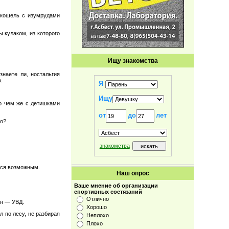
 кошель с изумрудами
 кулаком, из которого
Ищу знакомства
знаете ли, ностальгия
.
Я
Ищу
 о чем же с детишками
от
до
лет
но?
знакомства
ется возможным.
Наш опрос
Ваше мнение об организации
спортивных состязаний
Отлично
ен — УВД.
Хорошо
л по лесу, не разбирая
Неплохо
Плохо