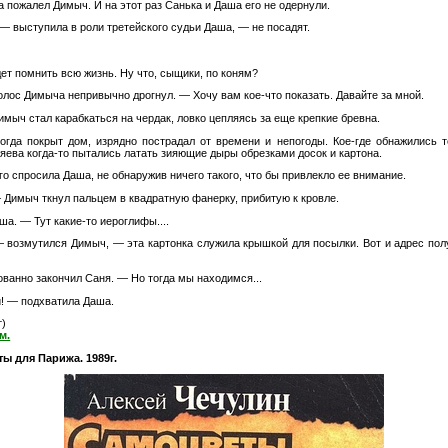
 пожалел Димыч. И на этот раз Санька и Даша его не одернули.
 — выступила в роли третейского судьи Даша, — не посадят.
ет помнить всю жизнь. Ну что, сыщики, по коням?
лос Димыча непривычно дрогнул. — Хочу вам кое-что показать. Давайте за мной.
имыч стал карабкаться на чердак, ловко цепляясь за еще крепкие бревна.
огда покрыт дом, изрядно пострадал от времени и непогоды. Кое-где обнажились 
зяева когда-то пытались латать зияющие дыры обрезками досок и картона.
о спросила Даша, не обнаружив ничего такого, что бы привлекло ее внимание.
— Димыч ткнул пальцем в квадратную фанерку, прибитую к кровле.
а. — Тут какие-то иероглифы....
 возмутился Димыч, — эта картонка служила крышкой для посылки. Вот и адрес получ
ованно закончил Саня. — Но тогда мы находимся...
и! — подхватила Даша.
т)
м.
ы для Парижа. 1989г.