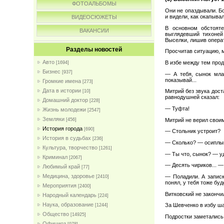
ФОТОАЛЬБОМЫ
Они не опаздывали. Бо
и видели, как окапыва
ВИДЕОСЮЖЕТЫ
В основном обстояте
ВАКАНСИИ
выглядевший тихоней
Выселки, лишив опера
Разделы новостей
Просчитав ситуацию, 
Авто
В избе между тем про
[1694]
Бизнес
[937]
— А тебя, сынок мла
показывай...
Громкие имена
[273]
Дата в истории
Митрий без звука дост
[10]
равнодушней сказал:
Домашний доктор
[228]
— Туфта!
Жизнь молодежи
[2547]
Земляки
Митрий не верил свои
[456]
История города
[690]
— Стольник устроит?
История в судьбах
[236]
— Сколько? — осиплым
Культура, творчество
[1261]
— Ты что, сынок? — у
Криминал
[2067]
— Десять чириков... —
Любимый край
[77]
Медицина, здоровье
— Поладили. А записк
[2410]
понял, у тебя тоже бу
Мероприятия
[2400]
Витковский не закончи
Народный календарь
[224]
Наука, образование
За Шевченко в избу ша
[1244]
Общество
[14925]
Подростки заметались 
Официоз