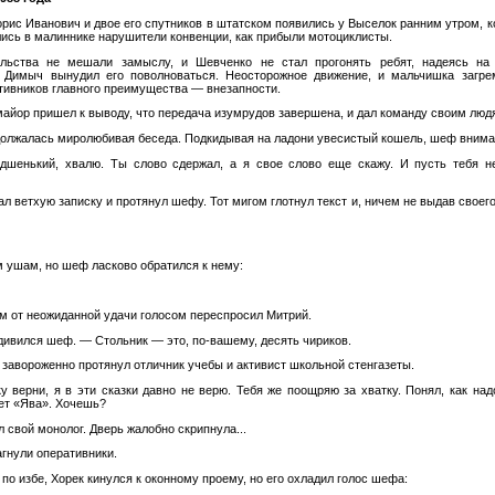
рис Иванович и двое его спутников в штатском появились у Выселок ранним утром, к
лись в малиннике нарушители конвенции, как прибыли мотоциклисты.
льства не мешали замыслу, и Шевченко не стал прогонять ребят, надеясь на
 Димыч вынудил его поволноваться. Неосторожное движение, и мальчишка загре
тивников главного преимущества — внезапности.
майор пришел к выводу, что передача изумрудов завершена, и дал команду своим люд
должалась миролюбивая беседа. Подкидывая на ладони увесистый кошель, шеф внима
дшенький, хвалю. Ты слово сдержал, а я свое слово еще скажу. И пусть тебя не
ал ветхую записку и протянул шефу. Тот мигом глотнул текст и, ничем не выдав своег
м ушам, но шеф ласково обратился к нему:
 от неожиданной удачи голосом переспросил Митрий.
дивился шеф. — Стольник — это, по-вашему, десять чириков.
 завороженно протянул отличник учебы и активист школьной стенгазеты.
у верни, я в эти сказки давно не верю. Тебя же поощряю за хватку. Понял, как над
дет «Ява». Хочешь?
л свой монолог. Дверь жалобно скрипнула...
гнули оперативники.
по избе, Хорек кинулся к оконному проему, но его охладил голос шефа: