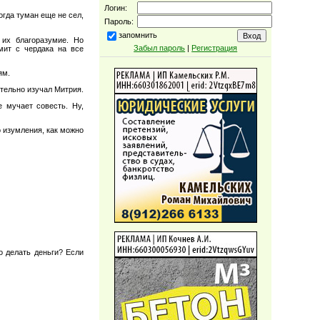
Логин:
огда туман еще не сел,
Пароль:
запомнить
 их благоразумие. Но
Забыл пароль
|
Регистрация
мит с чердака на все
ям.
тельно изучал Митрия.
 мучает совесть. Ну,
о изумления, как можно
о делать деньги? Если