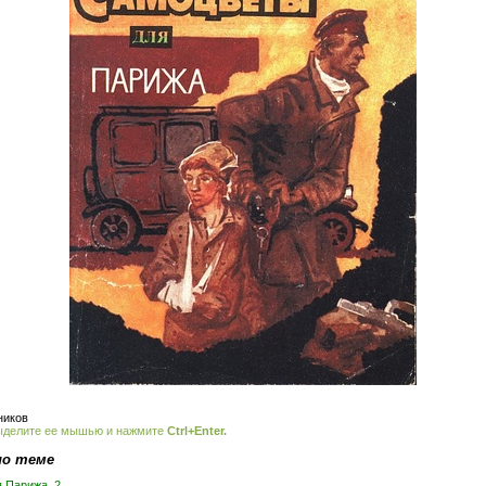
ников
ыделите ее мышью и нажмите
Ctrl+Enter.
по теме
 Парижа. 2