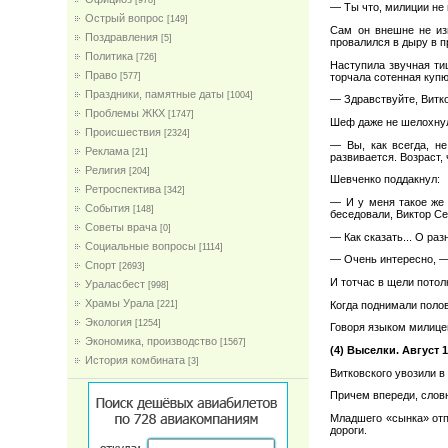
[978]
— Ты что, милиции не
Острый вопрос
[149]
Сам он внешне не из
Поздравления
[5]
провалился в дыру в 
Политика
[726]
Наступила звучная ти
Право
торчала сотенная купю
[577]
Праздники, памятные даты
[1004]
— Здравствуйте, Витк
Проблемы ЖКХ
[1747]
Шеф даже не шелохну
Проиcшествия
[2324]
— Вы, как всегда, не
Реклама
[21]
развивается. Возраст,
Религия
[204]
Шевченко поддакнул:
Ретроспектива
[342]
— И у меня такое же 
События
[148]
беседовали, Виктор Се
Советы врача
[0]
— Как сказать... О ра
Социальные вопросы
[1114]
— Очень интересно, — 
Спорт
[2693]
И тотчас в щели потол
Ураласбест
[998]
Храмы Урала
Когда поднимали поло
[221]
Экология
[1254]
Говоря языком милицей
Экономика, производство
[1567]
(4) Выселки. Август 
История комбината
[3]
Витковского увозили в
Причем впереди, слов
Младшего «сынка» отпу
дороги.